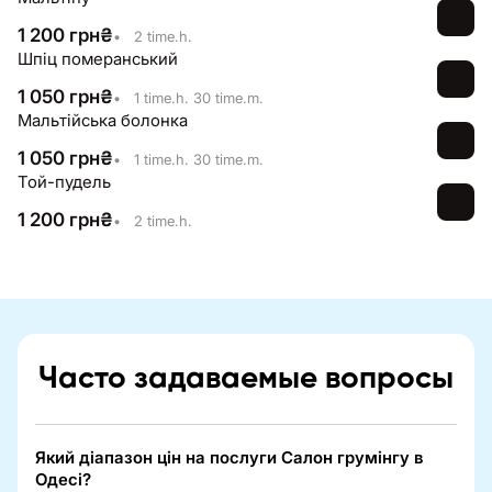
1 200
грн
₴
•
2 time.h.
Шпіц померанський
1 050
грн
₴
•
1 time.h. 30 time.m.
Мальтійська болонка
1 050
грн
₴
•
1 time.h. 30 time.m.
Той-пудель
1 200
грн
₴
•
2 time.h.
Часто задаваемые вопросы
Який діапазон цін на послуги Салон грумінгу в
Одесі?