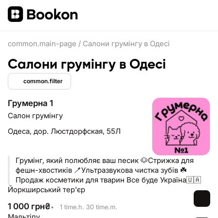
common.main-page
/
Салони грумінгу в Одесі
Салони грумінгу в Одесі
common.filter
Грумерна 1
Салон грумінгу
Одеса,
дор. Люстдорфская, 55Л
Грумінг, який полюбляє ваш песик 🐶Стрижка для
фешн-хвостиків 🪥Ультразвукова чистка зубів ☘️
Продаж косметики для тварин Все буде Україна🇺🇦
Йоркширський тер'єр
1 000
грн
₴
•
1 time.h. 30 time.m.
Мальтіпу