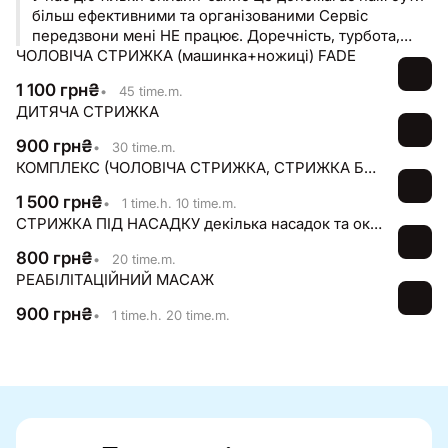
більш ефективними та організованими Сервіс
передзвони мені НЕ працює. Доречність, турбота,
ЧОЛОВІЧА СТРИЖКА (машинка+ножиці) FADE
природність Пн-Нд / 09:00-20:30 Ходосівка, Леоніда
Каденюка 22 Трц Мануфактура, МегаМаркет
1 100
грн
₴
•
45 time.m.
ДИТЯЧА СТРИЖКА
900
грн
₴
•
30 time.m.
КОМПЛЕКС (ЧОЛОВІЧА СТРИЖКА, СТРИЖКА БОРОДИ
1 500
грн
₴
•
1 time.h. 10 time.m.
СТРИЖКА ПІД НАСАДКУ декілька насадок та окантування
800
грн
₴
•
20 time.m.
РЕАБІЛІТАЦІЙНИЙ МАСАЖ
900
грн
₴
•
1 time.h. 20 time.m.