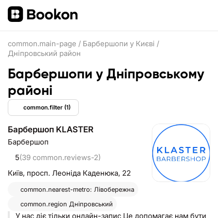
common.main-page
/
Барбершопи у Києві
/
Дніпровський район
Барбершопи у Дніпровському
районі
common.filter
(1)
Барбершоп KLASTER
Барбершоп
5
(39 common.reviews-2)
Київ,
просп. Леоніда Каденюка, 22
common.nearest-metro: Лівобережна
common.region
Дніпровський
У нас діє тільки онлайн-запис Це допомагає нам бути