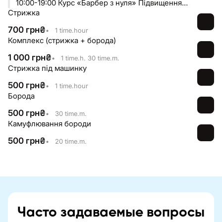
10:00-19:00 Курс «Барбер з нуля» Підвищення
Стрижка
кваліфікації вулиця Адміральська 27/1 #Соборна
площа
700
грн
₴
•
1 time.hour
Комплекс (стрижка + борода)
1 000
грн
₴
•
1 time.h. 30 time.m.
Стрижка під машинку
500
грн
₴
•
1 time.hour
Борода
500
грн
₴
•
30 time.m.
Камуфлювання бороди
500
грн
₴
•
20 time.m.
Часто задаваемые вопросы