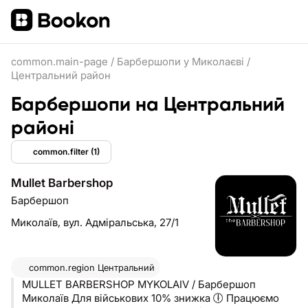
common.main-page
/
Барбершопи у Миколаєві
/
Центральний район
Барбершопи на Центральний
районі
common.filter
(1)
Mullet Barbershop
Барбершоп
Миколаїв,
вул. Адміральська, 27/1
common.region
Центральний
MULLET BARBERSHOP MYKOLAIV / Барбершоп
Миколаїв Для військових 10% знижка 🕕 Працюємо