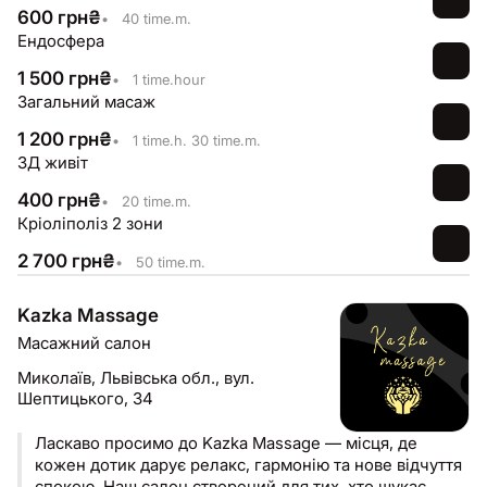
0664565885
600
грн
₴
•
40 time.m.
Ендосфера
1 500
грн
₴
•
1 time.hour
Загальний масаж
1 200
грн
₴
•
1 time.h. 30 time.m.
ЗД живіт
400
грн
₴
•
20 time.m.
Кріоліполіз 2 зони
2 700
грн
₴
•
50 time.m.
Kazka Massage
Масажний салон
Миколаїв,
Львівська обл., вул.
Шептицького, 34
Ласкаво просимо до Kazka Massage — місця, де
кожен дотик дарує релакс, гармонію та нове відчуття
спокою. Наш салон створений для тих, хто шукає