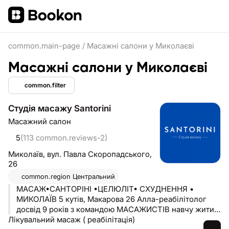
common.main-page
/
Масажні салони у Миколаєві
Масажні салони у Миколаєві
common.filter
Студія масажу Santorini
Масажний салон
5
(113 common.reviews-2)
Миколаїв,
вул. Павла Скоропадського,
26
common.region
Центральний
МАСАЖ•САНТОРІНІ •ЦЕЛЮЛІТ• СХУДНЕННЯ •
МИКОЛАЇВ 5 кутів, Макарова 26 Алла-реабілітолог
досвід 9 років з командою МАСАЖИСТІВ навчу жити
Лікувальний масаж ( реабілітація)
без целюліту,без болю в спині Курси масажу