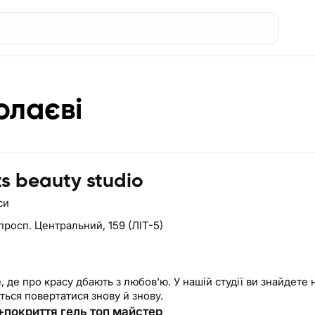
олаєві
ts beauty studio
си
просп. Центральний, 159 (ЛІТ-5)
, де про красу дбають з любов'ю. У нашій студії ви знайдете 
ться повертатися знову й знову.
покриття гель топ майстер