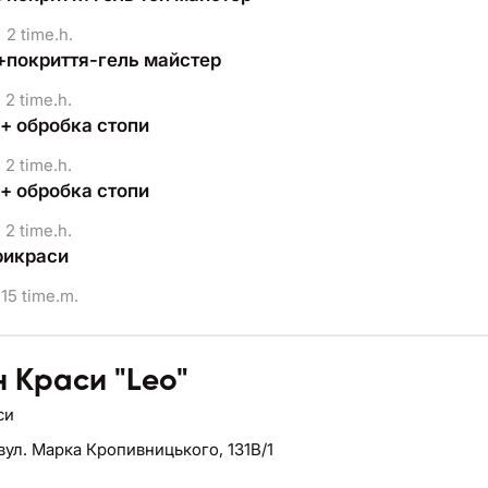
2 time.h.
покриття-гель майстер
2 time.h.
+ обробка стопи
2 time.h.
+ обробка стопи
2 time.h.
рикраси
15 time.m.
 Краси "Leo"
си
вул. Марка Кропивницького, 131В/1