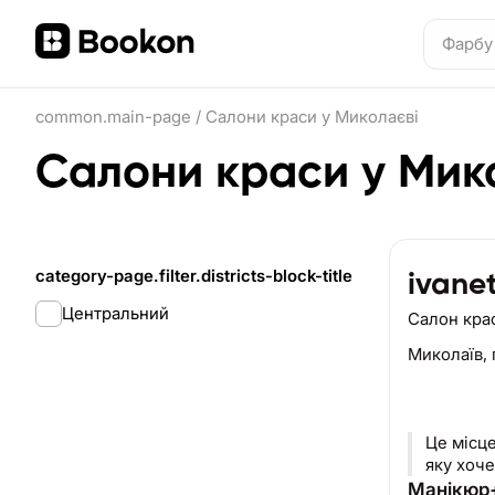
common.main-page
/
Салони краси у Миколаєві
Салони краси у Мик
category-page.filter.districts-block-title
ivane
Центральний
Салон кра
Миколаїв,
Це місце
яку хоче
Манікюр+