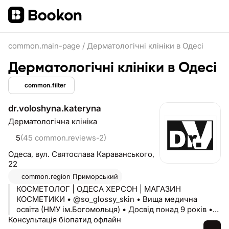
common.main-page
/
Дерматологічні клініки в Одесі
Дерматологічні клініки в Одесі
common.filter
dr.voloshyna.kateryna
Дерматологічна клініка
5
(45 common.reviews-2)
Одеса,
вул. Святослава Караванського,
22
common.region
Приморський
КОСМЕТОЛОГ | ОДЕСА ХЕРСОН | МАГАЗИН
КОСМЕТИКИ • @so_glossy_skin • Вища медична
освіта (НМУ ім.Богомольця) • Досвід понад 9 років •
Консультація біопатид офлайн
Сертифікований тренер в Academy of Advanced