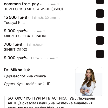
Aesthetics
common.free-pay
•
30 time.m.
JUVELOOK 8 ML ОБЛИЧЧЯ (350Є)
15 500
грн
₴
•
1 time.h. 30 time.m.
Teosyal Kiss
9 000
грн
₴
•
30 time.m.
МІКРОТОКОВА ТЕРАПІЯ
700
грн
₴
•
1 time.hour
ЖИВІТ (150€)
9 000
грн
₴
•
1 time.h. 30 time.m.
Dr. Mikhailiuk
Дерматологічна клініка
Одеса,
бул. Італійський, 1Г
БОТОКС / КОНТУРНА ПЛАСТИКА ГУБ / Лікування
АКНЕ /Доказова медицина Безпечне видалення
родимок posts stories highlights