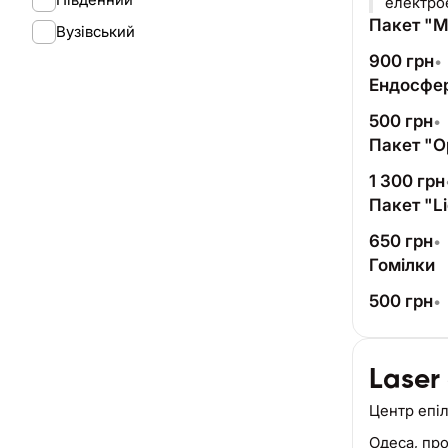
електрое
Пакет "Me
Вузівський
900
грн
•
Ендосфер
500
грн
•
Пакет "Op
1 300
грн
Пакет "Li
650
грн
•
Гомілки
500
грн
•
Laser
Центр епіл
Одеса,
про