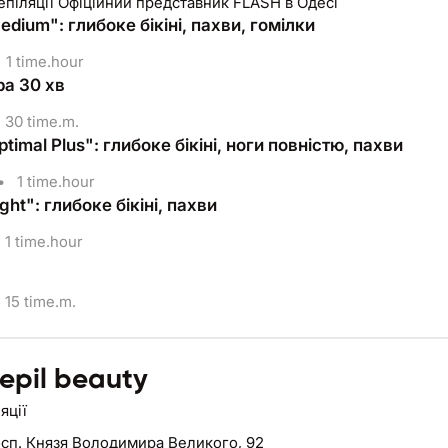
піляції Офіційний представник FLASH в Одесі
dium": глибоке бікіні, пахви, гомілки
1 time.hour
а 30 хв
30 time.m.
timal Plus": глибоке бікіні, ноги повністю, пахви
•
1 time.hour
ght": глибоке бікіні, пахви
1 time.hour
15 time.m.
 epil beauty
яції
сп. Князя Володимира Великого, 92