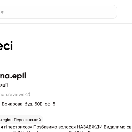
есі
na.epil
яції
mon.reviews-2)
. Бочарова, буд. 60Е, оф. 5
region
Пересипський
ня гіпертрихозу Позбавимо волосся НАЗАВЖДИ Видалимо світ