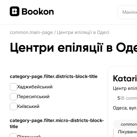
common.main-page
/
Центри епіляції в Одесі
Центри епіляції в Од
category-page.filter.districts-block-title
Katari
Хаджибейський
Центр епіл
Пересипський
5
(6 com
Київський
Одеса,
вул
category-page.filter.micro-districts-block-
common.
title
Лікуван
Південний