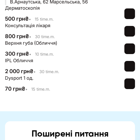
В.Арнаутська, 62 Марсельська, 56
Дерматоскопія
500
грн
₴
•
15 time.m.
Консультація лікаря
800
грн
₴
•
30 time.m.
Верхня губа (Обличчя)
300
грн
₴
•
10 time.m.
IPL Обличчя
2 000
грн
₴
•
30 time.m.
Dysport 1 од.
70
грн
₴
•
15 time.m.
Поширені питання