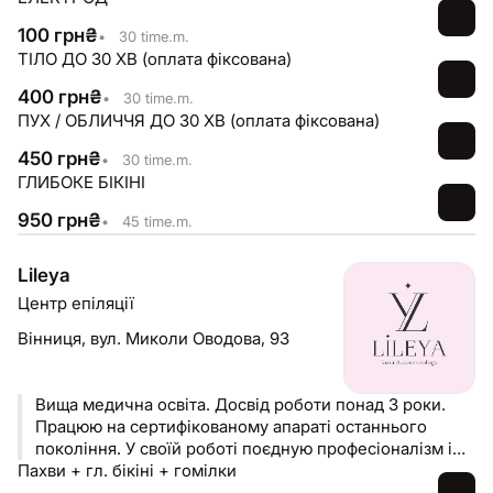
100
грн
₴
•
30 time.m.
ТІЛО ДО 30 ХВ (оплата фіксована)
400
грн
₴
•
30 time.m.
ПУХ / ОБЛИЧЧЯ ДО 30 ХВ (оплата фіксована)
450
грн
₴
•
30 time.m.
ГЛИБОКЕ БІКІНІ
950
грн
₴
•
45 time.m.
Lileya
Центр епіляції
Вінниця,
вул. Миколи Оводова, 93
Вища медична освіта. Досвід роботи понад 3 роки.
Працюю на сертифікованому апараті останнього
покоління. У своїй роботі поєдную професіоналізм і
Пахви + гл. бікіні + гомілки
уважність до деталей.