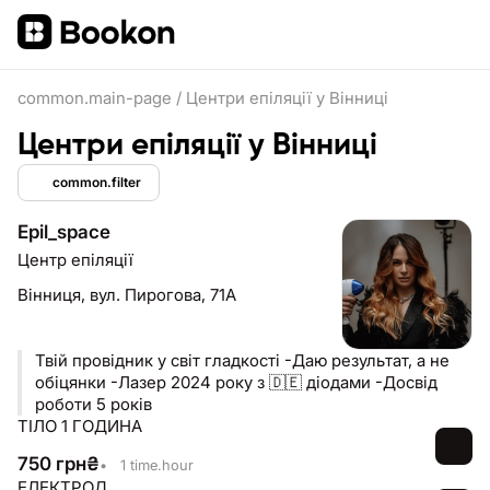
common.main-page
/
Центри епіляції у Вінниці
Центри епіляції у Вінниці
common.filter
Epil_space
Центр епіляції
Вінниця,
вул. Пирогова, 71А
Твій провідник у світ гладкості -Даю результат, а не
обіцянки -Лазер 2024 року з 🇩🇪 діодами -Досвід
роботи 5 років
ТІЛО 1 ГОДИНА
750
грн
₴
•
1 time.hour
ЕЛЕКТРОД