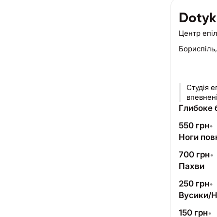
Dotyk
Центр епіл
Бориспіль
Студія епіляція Dotyk.epil. Працює вже понад 5 років, Запрошуємо 
впевнен
Глибоке б
550
грн
•
Ноги пов
700
грн
•
Пахви
250
грн
•
Вусики/Н
150
грн
•