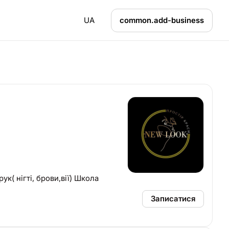
UA
common.add-business
 ДНІВ Лазер; тату Комплекс в 6 рук( нігті, брови,вії) Школа
Записатися