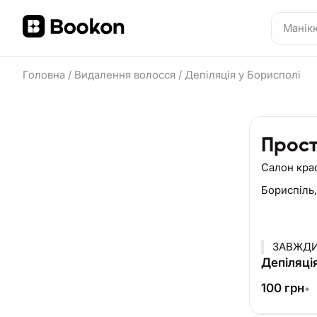
Головна
/
Видалення волосся
/
Депіляція у Борисполі
Прост
Салон кра
Бориспіль
Депіляці
100
грн
•