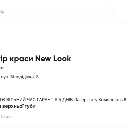
ір краси New Look
си
,
вул. Білодідівка, 3
ЗАВЖДИ Є ВІЛЬНИЙ ЧАС ГАРАНТІЯ 5
я верхньої губи
15 хв.