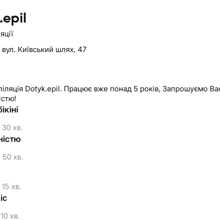
.epil
яції
,
вул. Київський шлях, 47
Вас до нас у простір за гладкою шкірою , комфортом та
істю!
ікіні
30 хв.
ністю
50 хв.
15 хв.
іс
10 хв.