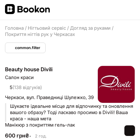
Головна
/
Нігтьовий сервіс
/
Догляд за руками
/
Покриття нігтів рук у Черкасах
common.filter
Beauty house Divili
Салон краси
5
(138 відгуків)
Черкаси,
вул. Праведниці Шулежко, 39
Шукаєте ідеальне місце для відпочинку та оновлення
вашого образу? Тоді ласкаво просимо в Divili! Ваша
краса - наша мета
Манікюр з покриттям гель-лак
600
грн
₴
•
2 год.