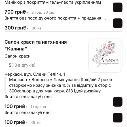
Манікюр з покриттям гель-лак та укріпленням
700
грн
₴
•
2 год. 30 хв.
Зняття без послідуючого покриття + придання форми
300
грн
₴
•
30 хв.
Салон краси та натхнення
"Калина"
Салон краси
5
(18 відгуків)
Черкаси,
вул. Олени Теліги, 1
Манікюр • Волосся • Ламінування брів/вій 7 років
створюємо красу знижка 10% за відмітку в сторіс
300кольорів для манікюру, 813 ідей дизайну
Зняття гель-лаку/ геля
100
грн
₴
•
1 година
Зняття гель-лаку/геля
100
грн
₴
•
45 хв.