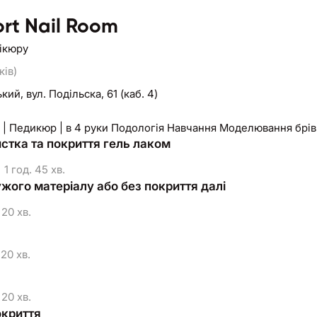
rt Nail Room
нікюру
ків)
ький,
вул. Подільска, 61 (каб. 4)
| Педикюр | в 4 руки Подологія Навчання Моделювання брів 
истка та покриття гель лаком
1 год. 45 хв.
ужого матеріалу або без покриття далі
20 хв.
20 хв.
20 хв.
окриття