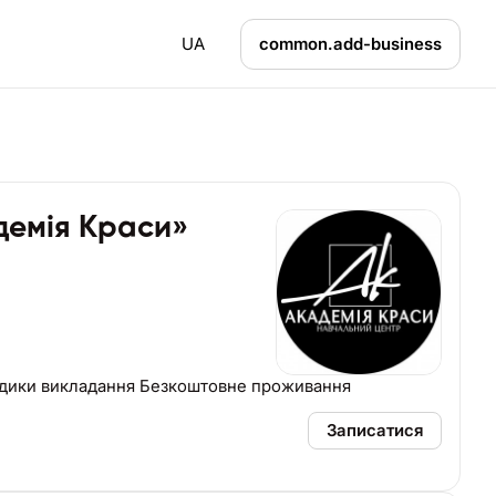
UA
common.add-business
демія Краси»
одики викладання Безкоштовне проживання
Записатися