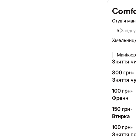
Comfo
Студія ма
5
(3 відгу
Хмельниц
Манікюр 
Зняття ч
800
грн
•
Зняття ч
100
грн
•
Френч
150
грн
•
Втирка
100
грн
•
Зняття п