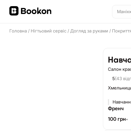
Головна
/
Нігтьовий сервіс
/
Догляд за руками
/
Покриття
Навча
Салон кра
5
(43 відг
Хмельниц
Навчанн
Френч
100
грн
•