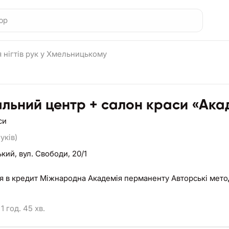
 нігтів рук у Хмельницькому
льний центр + салон краси «Ака
си
уків)
ький,
вул. Свободи, 20/1
я в кредит Міжнародна Академія перманенту Авторські мет
1 год. 45 хв.