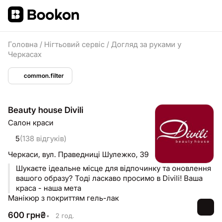
Головна
/
Нігтьовий сервіс
/
Догляд за руками у
Черкасах
common.filter
Beauty house Divili
Салон краси
5
(138 відгуків)
Черкаси,
вул. Праведниці Шулежко, 39
Шукаєте ідеальне місце для відпочинку та оновлення
вашого образу? Тоді ласкаво просимо в Divili! Ваша
краса - наша мета
Манікюр з покриттям гель-лак
600
грн
₴
•
2 год.