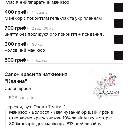
Класичний/апаратний манікюр
400
грн
₴
•
1 година
Манікюр з покриттям гель-лак та укріпленням
700
грн
₴
•
2 год. 30 хв.
Зняття без послідуючого покриття + придання форми
300
грн
₴
•
30 хв.
Чоловічий манікюр
500
грн
₴
•
1 година
Салон краси та натхнення
"Калина"
Салон краси
5
(18 відгуків)
Черкаси,
вул. Олени Теліги, 1
Манікюр • Волосся • Ламінування брів/вій 7 років
створюємо красу знижка 10% за відмітку в сторіс
300кольорів для манікюру, 813 ідей дизайну