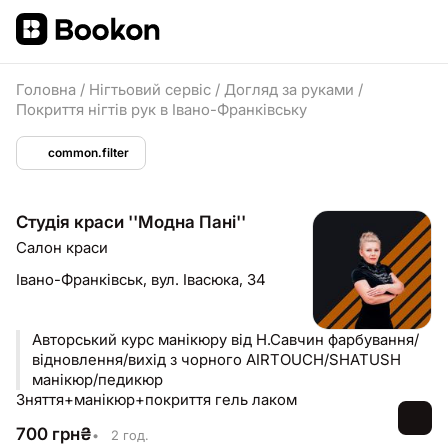
Головна
/
Нігтьовий сервіс
/
Догляд за руками
/
Покриття нігтів рук в Івано-Франківську
common.filter
Студія краси ''Модна Пані''
Салон краси
Івано-Франківськ,
вул. Івасюка, 34
Авторський курс манікюру від Н.Савчин фарбування/
відновлення/вихід з чорного AIRTOUCH/SHATUSH
манікюр/педикюр
Зняття+манікюр+покриття гель лаком
700
грн
₴
•
2 год.