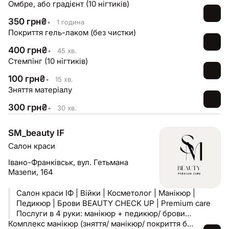
Омбре, або градієнт (10 нігтиків)
350
грн
₴
•
1 година
Покриття гель-лаком (без чистки)
400
грн
₴
•
45 хв.
Стемпінг (10 нігтиків)
100
грн
₴
•
15 хв.
Зняття матеріалу
300
грн
₴
•
30 хв.
SM_beauty IF
Салон краси
Івано-Франківськ,
вул. Гетьмана
Мазепи, 164
Салон краси ІФ | Війки | Косметолог | Манікюр |
Педикюр | Брови BEAUTY CHECK UP | Premium care
Послуги в 4 руки: манікюр + педикюр/ брови
Педикюр + ламінування вій ІФ/ЖК Липки, вул. Мазепи,
Комплекс манікюр (зняття/ манікюр/ покриття база + гель лак (ремонт 1-2 нігтів)