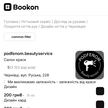
Головна
/
Нігтьовий сервіс
/
Догляд за руками
/
Покриття нігтів рук
/
Дизайн нігтів у Чернівцях
common.filter
podfenom.beautyservice
Салон краси
5
(3 153 відгуків)
Чернівці,
вул. Руська, 228
Ми викликаємо залежність - залежність від краси
Дизайн
200
грн
₴
•
15 хв.
Дизайн хард