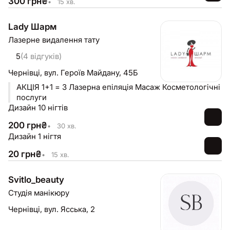
300
грн
₴
•
15 хв.
Lady Шарм
Лазерне видалення тату
5
(4 відгуків)
Чернівці,
вул. Героїв Майдану, 45Б
АКЦІЯ 1+1 = 3 Лазерна епіляція Масаж Косметологічні
послуги
Дизайн 10 нігтів
200
грн
₴
•
30 хв.
Дизайн 1 нігтя
20
грн
₴
•
15 хв.
Svitlo_beauty
Студія манікюру
Чернівці,
вул. Ясська, 2