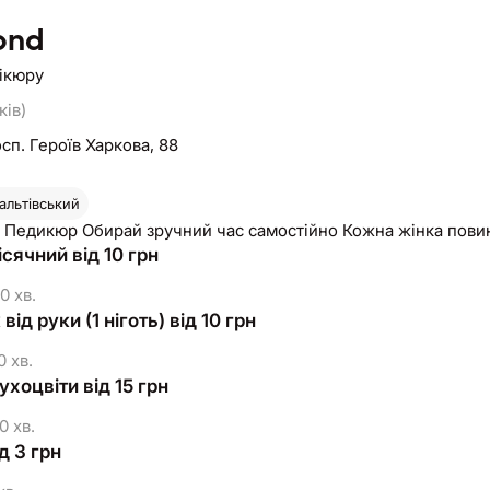
ond
нікюру
ків)
сп. Героїв Харкова, 88
альтівський
Манікюр Педикюр Обирай зручний час самостійно Кожна жінка по
сячний від 10 грн
0 хв.
ід руки (1 ніготь) від 10 грн
0 хв.
ухоцвіти від 15 грн
0 хв.
д 3 грн