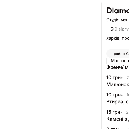
Diam
Студія ма
5
(9 відгу
Харків,
про
район
С
Френч/ мі
10
грн
•
2
Малюнок в
10
грн
•
1
Втирка, с
15
грн
•
2
Камені ві