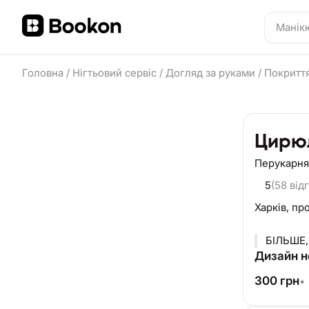
Головна
/
Нігтьовий сервіс
/
Догляд за руками
/
Покриття
Цирю
Перукарня
5
(58 відг
Харків,
про
БІЛЬШЕ,
Дизайн н
300
грн
•