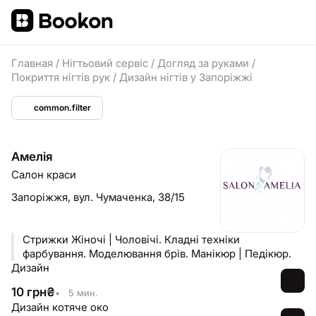
Главная
/
Нігтьовий сервіс
/
Догляд за руками
/
Покриття нігтів рук
/
Дизайн нігтів у Запоріжжі
common.filter
Амелія
Салон краси
Запоріжжя,
вул. Чумаченка, 38/15
Стрижки Жіночі | Чоловічі. Кладні техніки
фарбування. Моделювання брів. Манікюр | Педікюр.
Дизайн
10
грн
₴
•
5 мин.
Дизайн котяче око