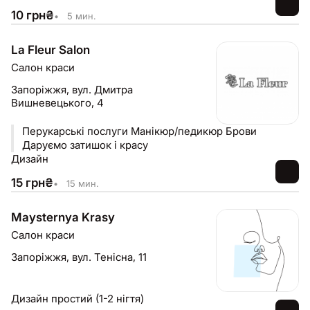
10
грн
₴
•
5 мин.
La Fleur Salon
Салон краси
Запоріжжя,
вул. Дмитра
Вишневецького, 4
Перукарські послуги Манікюр/педикюр Брови
Даруємо затишок і красу
Дизайн
15
грн
₴
•
15 мин.
Maysternya Krasy
Салон краси
Запоріжжя,
вул. Тенісна, 11
Дизайн простий (1-2 нігтя)