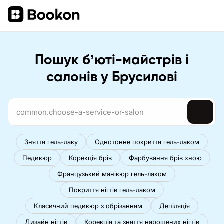
Пошук бʼюті-майстрів і
салонів у Брусилові
Зняття гель-лаку
Однотонне покриття гель-лаком
Педикюр
Корекція брів
Фарбування брів хною
Французький манікюр гель-лаком
Покриття нігтів гель-лаком
Класичний педикюр з обрізанням
Депіляція
Дизайн нігтів
Корекція та зняття нарощених нігтів