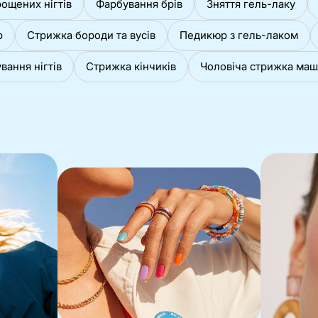
рощених нігтів
Фарбування брів
Зняття гель-лаку
р
Стрижка бороди та вусів
Педикюр з гель-лаком
ання нігтів
Стрижка кінчиків
Чоловіча стрижка ма