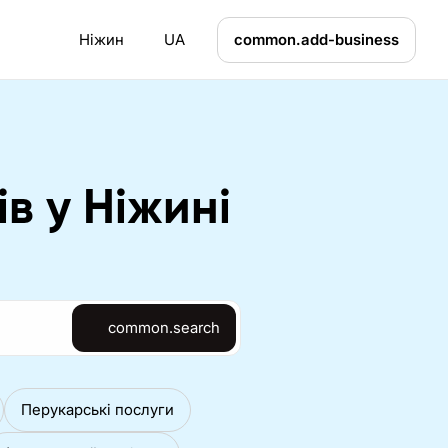
Ніжин
UA
common.add-business
в у Ніжині
common.search
Перукарські послуги