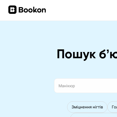
Пошук бʼю
Зміцнення нігтів
Го