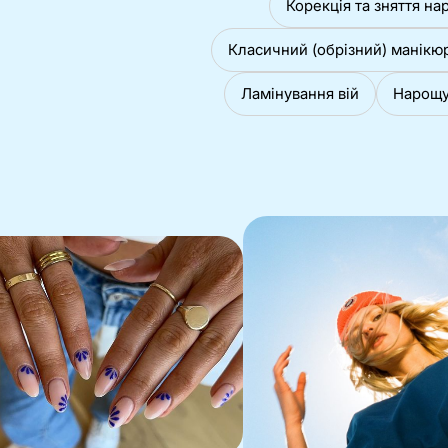
Корекція та зняття на
Класичний (обрізний) манікю
Ламінування вій
Нарощув