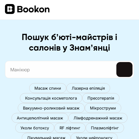
Пошук бʼюті-майстрів і
салонів у Знамʼянці
Масаж спини
Лазерна епіляція
Консультація косметолога
Пресотерапія
Вакуумно-роликовий масаж
Мікроструми
Антицелюлітний масаж
Лімфодренажний масаж
Уколи ботоксу
RF ліфтинг
Плазмоліфтінг
Лікувальний масаж
Уколи нейроноксу