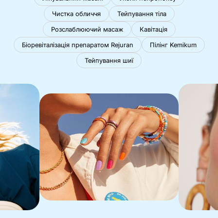
Чистка обличчя
Тейпування тіла
Розслаблюючий масаж
Кавітація
Біоревіталізація препаратом Rejuran
Пілінг Kemikum
Тейпування шиї