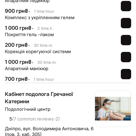
Апаратний педикюр
900
грн
₴
•
1 time.hour
Комплекс з укріпленням гелем
1 000
грн
₴
•
2 time.h.
Покриття гель -лаком
200
грн
₴
•
30 time.m.
Корекція корегуючої системи
1 000
грн
₴
•
30 time.m.
Апаратний манікюр
700
грн
₴
•
1 time.hour
Кабінет подолога Гречаної
Катерини
Подологічний центр
5
(7 common.reviews-2)
Дніпро,
вул. Володимира Антоновича, 6
(пов. 3, каб. 305)