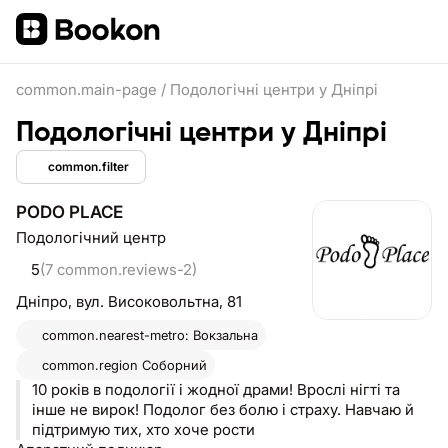
common.main-page
/
Подологічні центри у Дніпрі
Подологічні центри у Дніпрі
common.filter
PODO PLACE
Подологічний центр
5
(7 common.reviews-2)
Дніпро,
вул. Високовольтна, 81
common.nearest-metro: Вокзальна
common.region
Соборний
10 років в подології і жодної драми! Врослі нігті та
інше не вирок! Подолог без болю і страху. Навчаю й
підтримую тих, хто хоче рости