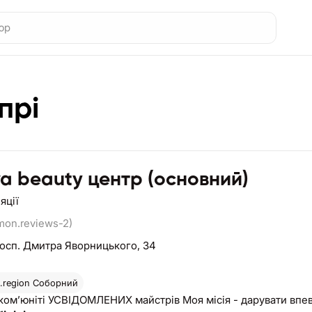
прі
a beauty центр (основний)
яції
mon.reviews-2)
осп. Дмитра Яворницького, 34
region
Соборний
комʼюніті УСВІДОМЛЕНИХ майстрів Моя місія - дарувати впе