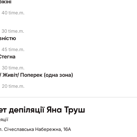
ікіні
40 time.m.
30 time.m.
вністю
45 time.m.
Стегна
30 time.m.
/ Живіт/ Поперек (одна зона)
20 time.m.
ет депіляції Яна Труш
яції
л. Січеславська Набережна, 16А