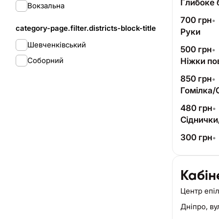
Глибоке б
Вокзальна
700
грн
•
category-page.filter.districts-block-title
Руки
Шевченківський
500
грн
•
Соборний
Ніжки по
850
грн
•
Гомілка/
480
грн
•
Сіднички
300
грн
•
Кабін
Центр епіл
Дніпро,
ву