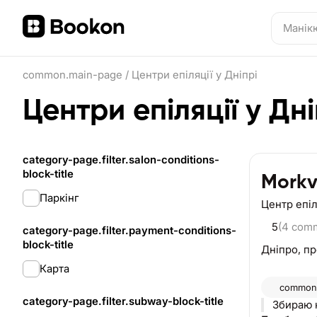
common.main-page
/
Центри епіляції у Дніпрі
Центри епіляції у Дні
category-page.filter.salon-conditions-
block-title
Morkv
Паркінг
Центр епіл
5
(4 com
category-page.filter.payment-conditions-
block-title
Дніпро,
пр
Карта
common.
category-page.filter.subway-block-title
Збираю 