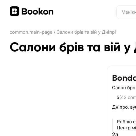
common.main-page
/
Салони брів та вій у Дніпрі
Салони брів та вій у 
Bonda
Салон брові
5
(42 co
Дніпро,
ву
Роблю ес
Центр м
2д