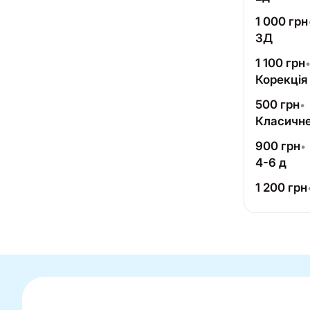
1 000
грн
3Д
1 100
грн
Корекція
500
грн
•
Класичне
900
грн
•
4-6 д
1 200
грн