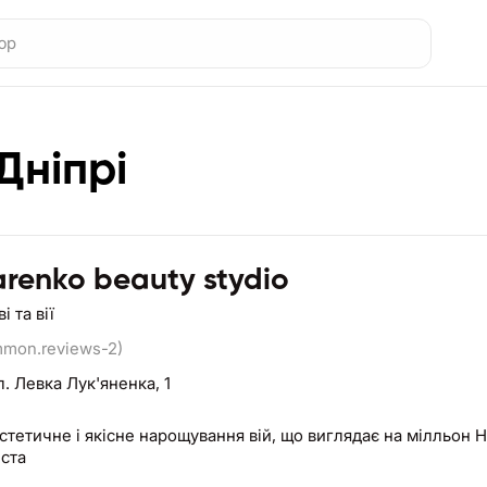
Дніпрі
renko beauty stydio
 та вії
mmon.reviews-2)
л. Левка Лук'яненка, 1
тетичне і якісне нарощування вій, що виглядає на мілльон 
іста