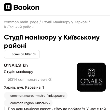
common.main-page
/
Студії манікюру у Харкові
/
Київський район
Студії манікюру у Київському
районі
common.filter
(1)
OʼNAILS_kh
Студія манікюру
5
(314 common.reviews-2)
Харків,
вул. Каразіна, 1
common.nearest-metro: Університет
common.region
Київський
Про наш манікюр кажуть «Вау,де робила?» У нас є той