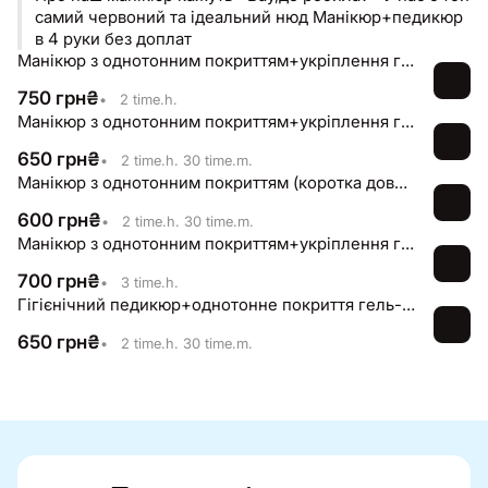
самий червоний та ідеальний нюд Манікюр+педикюр
в 4 руки без доплат
Манікюр з однотонним покриттям+укріплення гелем/акригелем (коротка довжина)
750
грн
₴
•
2 time.h.
Манікюр з однотонним покриттям+укріплення гелем/акригелем (коротка довжина)
650
грн
₴
•
2 time.h. 30 time.m.
Манікюр з однотонним покриттям (коротка довжина), без укріплення
600
грн
₴
•
2 time.h. 30 time.m.
Манікюр з однотонним покриттям+укріплення гелем/акригелем (середня довжина)
700
грн
₴
•
3 time.h.
Гігієнічний педикюр+однотонне покриття гель-лаком
650
грн
₴
•
2 time.h. 30 time.m.