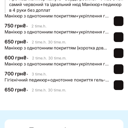
самий червоний та ідеальний нюд Манікюр+педикюр
в 4 руки без доплат
Манікюр з однотонним покриттям+укріплення гелем/акригелем (коротка довжина)
750
грн
₴
•
2 time.h.
Манікюр з однотонним покриттям+укріплення гелем/акригелем (коротка довжина)
650
грн
₴
•
2 time.h. 30 time.m.
Манікюр з однотонним покриттям (коротка довжина), без укріплення
600
грн
₴
•
2 time.h. 30 time.m.
Манікюр з однотонним покриттям+укріплення гелем/акригелем (середня довжина)
700
грн
₴
•
3 time.h.
Гігієнічний педикюр+однотонне покриття гель-лаком
650
грн
₴
•
2 time.h. 30 time.m.