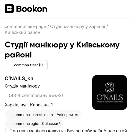
common.main-page
/
Студії манікюру у Харкові
/
Київський район
Студії манікюру у Київському
районі
common.filter
(1)
OʼNAILS_kh
Студія манікюру
5
(314 common.reviews-2)
Харків,
вул. Каразіна, 1
common.nearest-metro: Університет
common.region
Київський
Про наш манікюр кажуть «Вау,де робила?» У нас є той