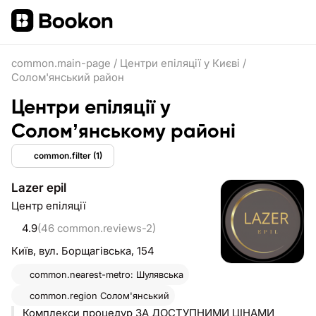
common.main-page
/
Центри епіляції у Києві
/
Солом'янський район
Центри епіляції у
Соломʼянському районі
common.filter
(1)
Lazer epil
Центр епіляції
4.9
(46 common.reviews-2)
Київ,
вул. Борщагівська, 154
common.nearest-metro: Шулявська
common.region
Солом'янський
Комплекси процедур ЗА ДОСТУПНИМИ ЦІНАМИ