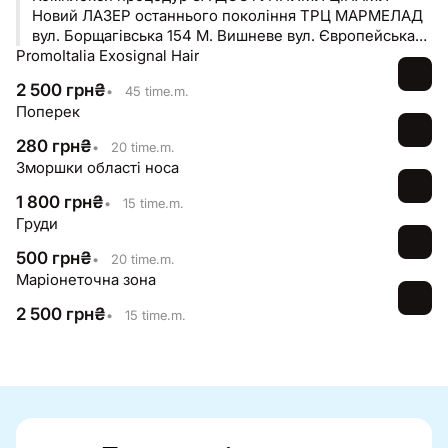
Новий ЛАЗЕР останнього покоління ТРЦ МАРМЕЛАД
вул. Борщагівська 154 М. Вишневе вул. Європейська
PromoItalia Exosignal Hair
30А
2 500
грн
₴
•
45 time.m.
Поперек
280
грн
₴
•
20 time.m.
Зморшки області носа
1 800
грн
₴
•
15 time.m.
Груди
500
грн
₴
•
20 time.m.
Маріонеточна зона
2 500
грн
₴
•
15 time.m.