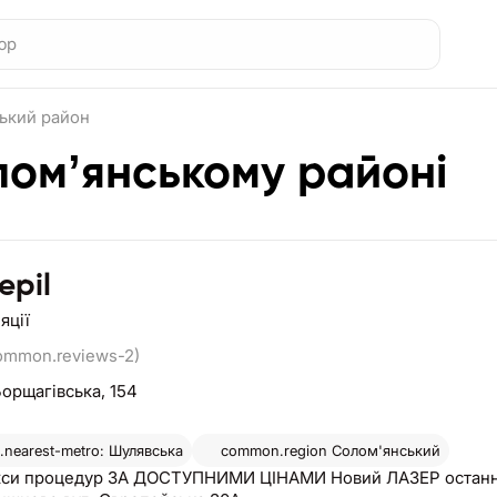
ький район
оломʼянському районі
epil
яції
ommon.reviews-2)
Борщагівська, 154
nearest-metro: Шулявська
common.region
Солом'янський
си процедур ЗА ДОСТУПНИМИ ЦІНАМИ Новий ЛАЗЕР останнь