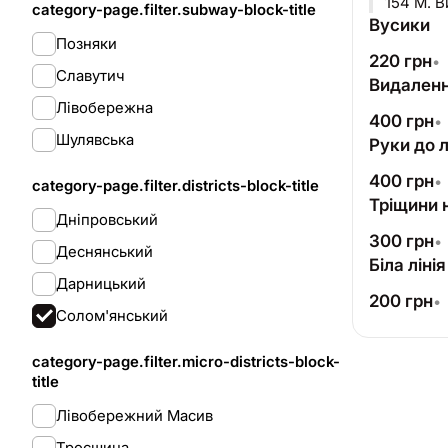
154 М. 
category-page.filter.subway-block-title
Вусики
Позняки
220
грн
•
Славутич
Видалення
Лівобережна
400
грн
•
Шулявська
Руки до л
400
грн
•
category-page.filter.districts-block-title
Тріщини н
Дніпровський
300
грн
•
Деснянський
Біла ліні
Дарницький
200
грн
•
Солом'янський
category-page.filter.micro-districts-block-
title
Лівобережний Масив
Троєщина