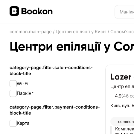
common.main-page
/
Центри епіляції у Києві
/
Солом'янс
Центри епіляції у С
category-page.filter.salon-conditions-
block-title
Lazer 
Wi-Fi
Центр епіл
Паркінг
4.9
(46 c
Київ,
вул. 
category-page.filter.payment-conditions-
block-title
common.
Карта
Комплек