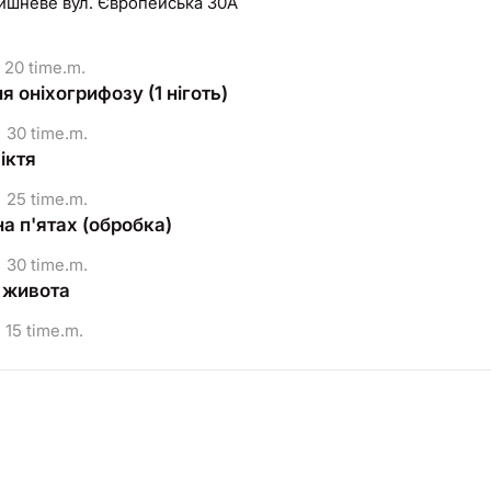
Вишневе вул. Європейська 30А
20 time.m.
 оніхогрифозу (1 ніготь)
30 time.m.
іктя
25 time.m.
а п'ятах (обробка)
30 time.m.
я живота
15 time.m.