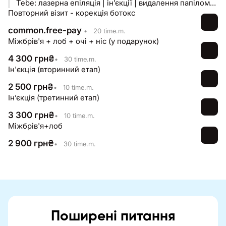
Tebe: лазерна епіляція | інʼєкції | видалення папілом
Повторний візит - корекція ботокс
професійний догляд | ендосфера | масаж IPL |
мікроголковий RF
common.free-pay
•
20 time.m.
Міжбрів'я + лоб + очі + ніс (у подарунок)
4 300
грн
₴
•
30 time.m.
Ін'єкція (вторинний етап)
2 500
грн
₴
•
10 time.m.
Інʼєкція (третинний етап)
3 300
грн
₴
•
10 time.m.
Міжбрів'я+лоб
2 900
грн
₴
•
30 time.m.
Поширені питання