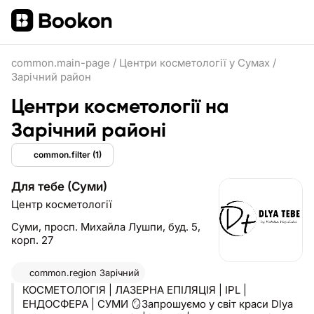
common.main-page
/
Центри косметології у Сумах
/
Зарічний район
Центри косметології на
Зарічний районі
common.filter
(1)
Для тебе (Суми)
Центр косметології
Суми,
просп. Михайла Лушпи, буд. 5,
корп. 27
common.region
Зарічний
КОСМЕТОЛОГІЯ | ЛАЗЕРНА ЕПІЛЯЦІЯ | IPL |
ЕНДОСФЕРА | СУМИ 🪞Запрошуємо у світ краси Dlya