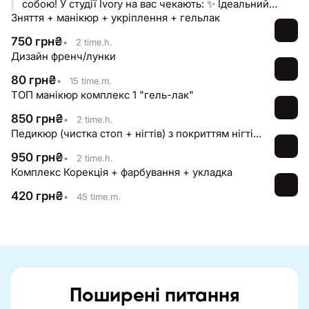
собою! У студії Ivory на вас чекають: ✨ Ідеальний
Зняття + манікюр + укріплення + гельлак
манікюр і педикюр✨ Виразні брови та вії✨ Професійна
депіляція✨ Бездоганний макіяж і зачіски✨ Догляд
750
грн
₴
•
2 time.h.
Дизайн френч/лунки
80
грн
₴
•
15 time.m.
ТОП манікюр комплекс 1 "гель-лак"
850
грн
₴
•
2 time.h.
Педикюр (чистка стоп + нігтів) з покриттям нігтів гельлаком/лаком
950
грн
₴
•
2 time.h.
Комплекс Корекція + фарбування + укладка
420
грн
₴
•
45 time.m.
Поширені питання