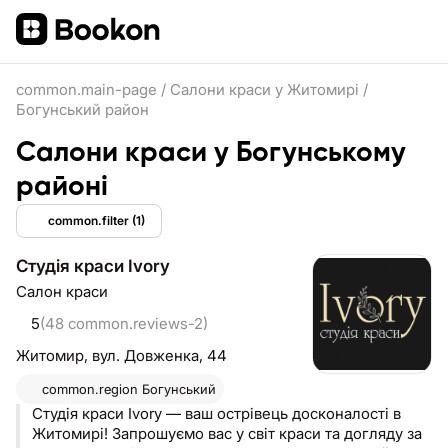
common.main-page
/
Салони краси у Житомирі
/
Богунський район
Салони краси у Богунському
районі
common.filter
(1)
Студія краси Ivory
Салон краси
5
(48 common.reviews-2)
Житомир,
вул. Довженка, 44
common.region
Богунський
Студія краси Ivory — ваш острівець досконалості в
Житомирі! Запрошуємо вас у світ краси та догляду за