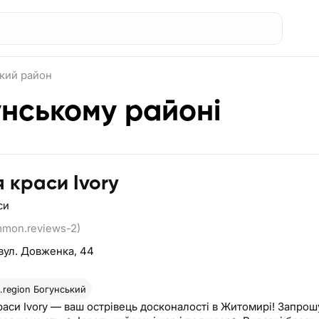
кий район
унському районі
я краси Ivory
си
mmon.reviews-2)
вул. Довженка, 44
region
Богунський
раси Ivory — ваш острівець досконалості в Житомирі! Запрошує