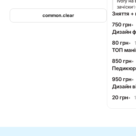
Ivory на
зачіски
Зняття +
common.clear
750
грн
•
Дизайн ф
80
грн
•
1
ТОП мані
850
грн
•
Педикюр (
950
грн
•
Дизайн ві
20
грн
•
1