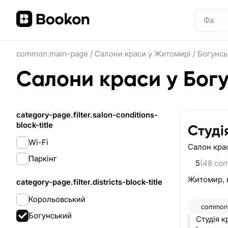
common.main-page
/
Салони краси у Житомирі
/
Богунсь
Салони краси у Бог
category-page.filter.salon-conditions-
block-title
Студі
Wi-Fi
Салон кра
Паркінг
5
(48 co
Житомир,
category-page.filter.districts-block-title
Корольовський
common.
Богунський
Студія к