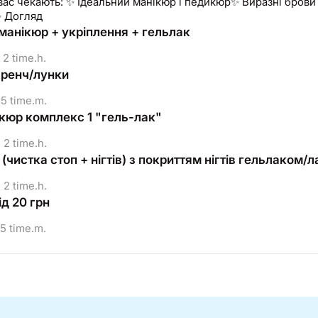
 вас чекають: ✨ Ідеальний манікюр і педикюр✨ Виразні брови
✨ Догляд
 манікюр + укріплення + гельлак
2 time.h.
ренч/лунки
5 time.m.
кюр комплекс 1 "гель-лак"
2 time.h.
чистка стоп + нігтів) з покриттям нігтів гельлаком/
2 time.h.
д 20 грн
5 time.m.