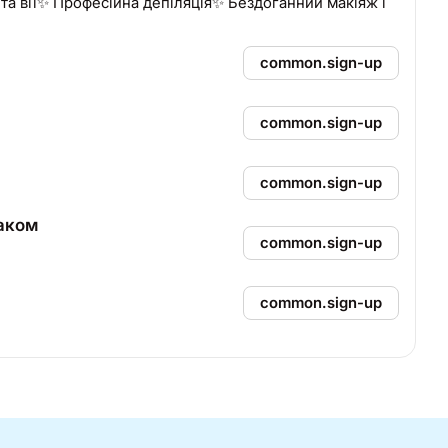
 та вії✨ Професійна депіляція✨ Бездоганний макіяж і
common.sign-up
common.sign-up
common.sign-up
лаком
common.sign-up
common.sign-up