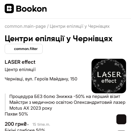
common.main-page
/
Центри епіляції у Чернівцях
Центри епіляції у Чернівцях
common.filter
LASER effect
Центр епіляції
Чернівці,
вул. Героїв Майдану, 150
Процедура БЕЗ болю Знижка -50% на перший візит
Майстри з медичною освітою Олександритовий лазер
Motus AX 2023 року
Пахви 50%
200
грн
₴
•
15 time.m.
Бікіні глибоке 50%