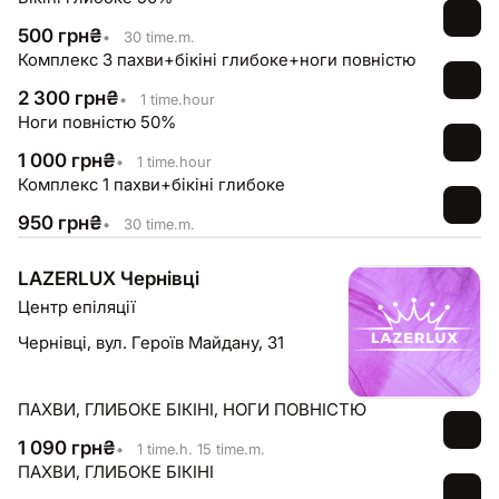
500
грн
₴
•
30 time.m.
Комплекс 3 пахви+бікіні глибоке+ноги повністю
2 300
грн
₴
•
1 time.hour
Ноги повністю 50%
1 000
грн
₴
•
1 time.hour
Комплекс 1 пахви+бікіні глибоке
950
грн
₴
•
30 time.m.
LAZERLUX Чернівці
Центр епіляції
Чернівці,
вул. Героїв Майдану, 31
ПАХВИ, ГЛИБОКЕ БІКІНІ, НОГИ ПОВНІСТЮ
1 090
грн
₴
•
1 time.h. 15 time.m.
ПАХВИ, ГЛИБОКЕ БІКІНІ