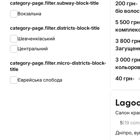
category-page.filter.subway-block-title
200
грн
•
біо воло
Вокзальна
5 500
грн
category-page.filter.districts-block-title
комплек
Шевченківський
3 800
гр
Загущенн
Центральний
3 000
гр
category-page.filter.micro-districts-block-
кольоров
title
40
грн
•
4
Єврейська слобода
Lagoo
Салон кра
5
(19 com
Дніпро,
ву