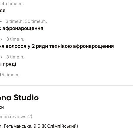
45 time.m.
сся
•
3 time.h. 30 time.m.
с афронарощення
н
•
3 time.h.
я волосся у 2 ряди технікою афронарощення
н
•
3 time.h.
і пряді
5 time.m.
na Studio
си
mon.reviews-2)
л. Гетьманська, 9 (ЖК Олімпійський)