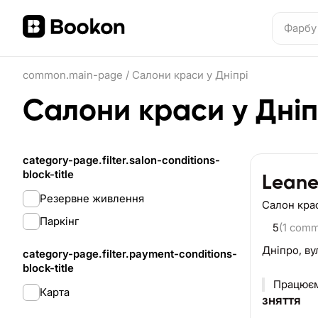
common.main-page
/
Салони краси у Дніпрі
Салони краси у Дніп
category-page.filter.salon-conditions-
block-title
Leane
Резервне живлення
Салон кра
Паркінг
5
(1 comm
Дніпро,
ву
category-page.filter.payment-conditions-
block-title
Працюєм
Карта
зняття