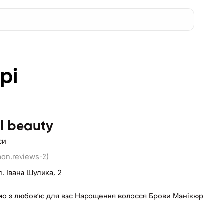
рі
l beauty
си
on.reviews-2)
л. Івана Шулика, 2
о з любов‘ю для вас Нарощення волосся Брови Манікюр