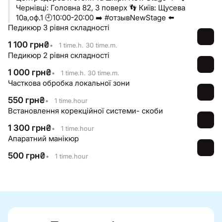
Чернівці: Головна 82, 3 поверх 👣 Київ: Щусева
10а,оф.1 🕘10:00-20:00 ➡️ #отзывNewStage ⬅️
Педикюр 3 рівня складності
1 100
грн
₴
•
1 time.h. 30 time.m.
Педикюр 2 рівня складності
1 000
грн
₴
•
1 time.h. 30 time.m.
Часткова обробка локальної зони
550
грн
₴
•
1 time.hour
Встановлення корекційної системи- скоби
1 300
грн
₴
•
1 time.hour
Апаратний манікюр
500
грн
₴
•
1 time.hour