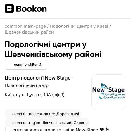
common.main-page
/
Подологічні центри у Києві
/
Шевченківський район
Подологічні центри у
Шевченківському районі
common.filter
(1)
Центр подології New Stage
Подологічний центр
Київ,
вул. Щусєва, 10А (оф. 1)
common.nearest-metro: Дорогожичі
common.region
Шевченківський, Сирець
Центр здоров'я стопи та шкіри New Stage ❤️ 👣