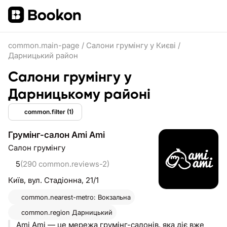
common.main-page
/
Салони грумінгу у Києві
/
Дарницький район
Салони грумінгу у
Дарницькому районі
common.filter
(1)
Грумінг-салон Ami Ami
Салон грумінгу
5
(290 common.reviews-2)
Київ,
вул. Стадіонна, 21/1
common.nearest-metro: Вокзальна
common.region
Дарницький
Ami Ami — це мережа грумінг-салонів, яка діє вже