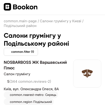
common.main-page
/
Салони грумінгу у Києві
/
Подільський район
Салони грумінгу у
Подільському районі
common.filter
(1)
NOSBARBOSS ЖК Варшавський
Плюс
Салон грумінгу
5
(344 common.reviews-2)
Київ,
вул. Олександра Олеся, 8А
common.nearest-metro: Сирець
common.region
Подільський