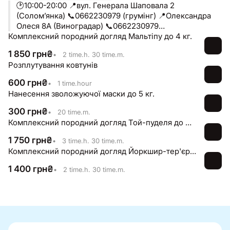
🕑10:00-20:00 📍вул. Генерала Шаповала 2
(Соломʼянка) 📞0662230979 (грумінг) 📍Олександра
Олеся 8А (Виноградар) 📞0662230979
Комплексний породний догляд Мальтіпу до 4 кг.
(грумінг+зоошоп)
1 850
грн
₴
•
2 time.h. 30 time.m.
Розплутування ковтунів
600
грн
₴
•
1 time.hour
Нанесення зволожуючої маски до 5 кг.
300
грн
₴
•
20 time.m.
Комплексний породний догляд Той-пуделя до 4 кг.
1 750
грн
₴
•
3 time.h. 30 time.m.
Комплексний породний догляд Йоркшир-тер'єр до 4 кг.
1 400
грн
₴
•
2 time.h. 30 time.m.