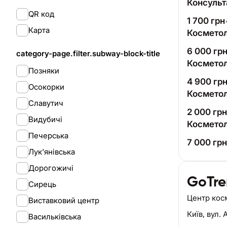
Консульт
QR код
1 700
грн
Карта
Косметоло
6 000
гр
category-page.filter.subway-block-title
Косметол
Позняки
4 900
гр
Осокорки
Косметол
Славутич
2 000
грн
Видубичі
Печерська
7 000
грн
Лук'янівська
Дорогожичі
GoTre
Сирець
Центр кос
Виставковий центр
Київ,
вул. 
Васильківська