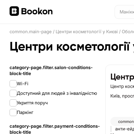
common.main-page
/
Центри косметології у Києві
/
Обол
Центри косметології
category-page.filter.salon-conditions-
block-title
Центр
Wi-Fi
Центр кос
Доступний для людей з інвалідністю
Київ,
просп
Укриття поруч
Паркінг
common.
category-page.filter.payment-conditions-
анти-ейд
block-title