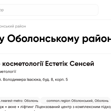
онський район
 у Оболонському район
 косметології Естетік Сенсей
метології
. Володимира Івасюка, буд. 8, корп. 5
nearest-metro: Оболонь
common.region
Оболонський, Оболонь
ж • акне • ліфтинг Ліцензований центр з комплексним підхо