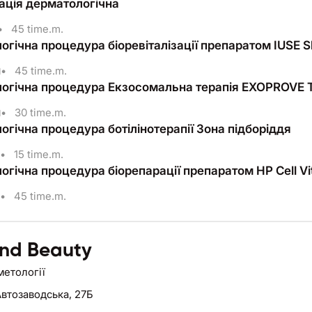
ація дерматологічна
•
45 time.m.
гічна процедура біоревіталізації препаратом ІUSE Ski
н
•
45 time.m.
огічна процедура Екзосомальна терапія EXOPROVE T
н
•
30 time.m.
огічна процедура ботілінотерапії Зона підборіддя
•
15 time.m.
•
45 time.m.
nd Beauty
метології
Автозаводська, 27Б