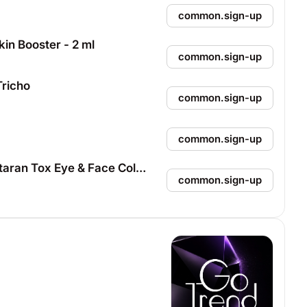
common.sign-up
n Booster - 2 ml
common.sign-up
richo
common.sign-up
common.sign-up
Косметологічна процедура біорепарації препаратом HP Cell Vitaran Tox Eye & Face Collagen - 2 ml
common.sign-up