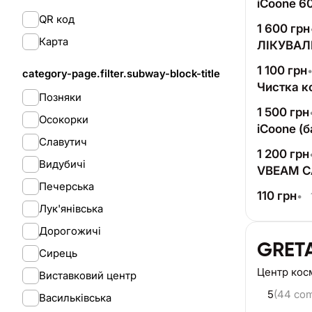
iCoone 6
QR код
1 600
грн
Карта
ЛІКУВА
1 100
грн
category-page.filter.subway-block-title
Чистка к
Позняки
1 500
грн
Осокорки
iCoone (б
Славутич
1 200
грн
Видубичі
VBEAM CA
Печерська
110
грн
•
Лук'янівська
Дорогожичі
GRETA
Сирець
Центр кос
Виставковий центр
5
(44 co
Васильківська