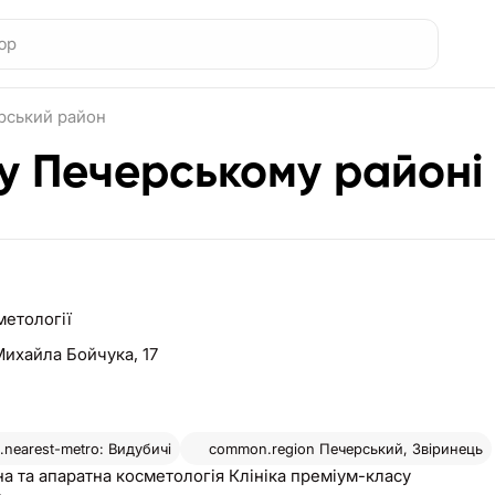
рський район
 у Печерському районі
метології
Михайла Бойчука, 17
nearest-metro: Видубичі
common.region
Печерський, Звіринець
а та апаратна косметологія Клініка преміум-класу