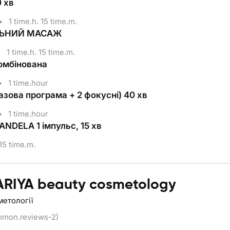
0 хв
•
1 time.h. 15 time.m.
ЛЬНИЙ МАСАЖ
•
1 time.h. 15 time.m.
омбінована
•
1 time.hour
азова програма + 2 фокусні) 40 хв
•
1 time.hour
NDELA 1 імпульс, 15 хв
15 time.m.
RIYA beauty cosmetology
метології
mmon.reviews-2)