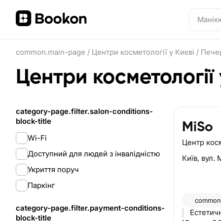
common.main-page
/
Центри косметології у Києві
/
Пече
Центри косметології
category-page.filter.salon-conditions-
block-title
MiSo
Wi-Fi
Центр кос
Доступний для людей з інвалідністю
Київ,
вул. 
Укриття поруч
Паркінг
common.
category-page.filter.payment-conditions-
Естетичн
block-title