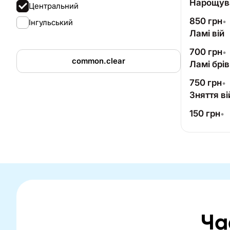
Нарощува
Центральний
850
грн
•
Інгульський
Ламі вій
700
грн
•
common.clear
Ламі брів
750
грн
•
Зняття ві
150
грн
•
Ча