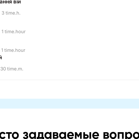
ння вій
3 time.h.
1 time.hour
1 time.hour
й
30 time.m.
сто задаваемые вопр