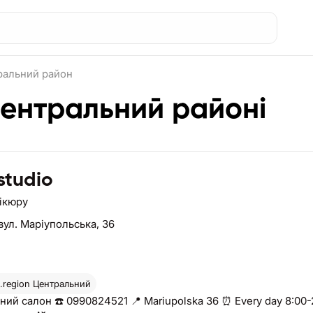
ральний район
Центральний районі
studio
нікюру
вул. Маріупольська, 36
region
Центральний
ий салон ☎️ 0990824521 📍 Mariupolska 36 ⏰ Every day 8:00-