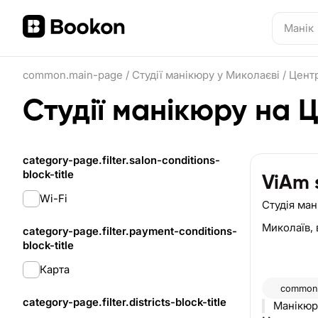
common.main-page
/
Студії манікюру у Миколаєві
/
Цент
Студії манікюру на 
category-page.filter.salon-conditions-
block-title
ViAm 
Wi-Fi
Студія ма
Миколаїв,
category-page.filter.payment-conditions-
block-title
Карта
common.
category-page.filter.districts-block-title
Манікюрн