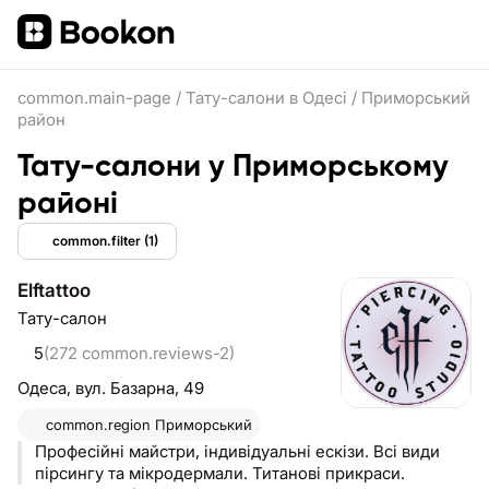
common.main-page
/
Тату-салони в Одесі
/
Приморський
район
Тату-салони у Приморському
районі
common.filter
(1)
Elftattoo
Тату-салон
5
(272 common.reviews-2)
Одеса,
вул. Базарна, 49
common.region
Приморський
Професійні майстри, індивідуальні ескізи. Всі види
пірсингу та мікродермали. Титанові прикраси.