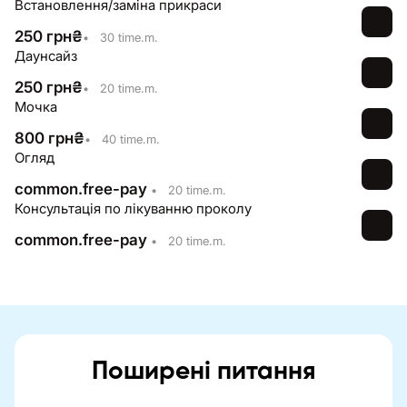
Встановлення/заміна прикраси
250
грн
₴
•
30 time.m.
Даунсайз
250
грн
₴
•
20 time.m.
Мочка
800
грн
₴
•
40 time.m.
Огляд
common.free-pay
•
20 time.m.
Консультація по лікуванню проколу
common.free-pay
•
20 time.m.
Поширені питання