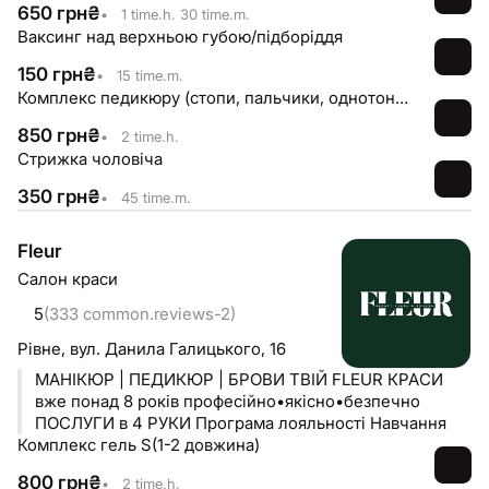
650
грн
₴
•
1 time.h. 30 time.m.
Ваксинг над верхньою губою/підборіддя
150
грн
₴
•
15 time.m.
Комплекс педикюру (стопи, пальчики, однотонне покриття)
850
грн
₴
•
2 time.h.
Стрижка чоловіча
350
грн
₴
•
45 time.m.
Fleur
Салон краси
5
(333 common.reviews-2)
Рівне,
вул. Данила Галицького, 16
МАНІКЮР | ПЕДИКЮР | БРОВИ ТВІЙ FLEUR КРАСИ
вже понад 8 років професійно•якісно•безпечно
ПОСЛУГИ в 4 РУКИ Програма лояльності Навчання
Комплекс гель S(1-2 довжина)
800
грн
₴
•
2 time.h.