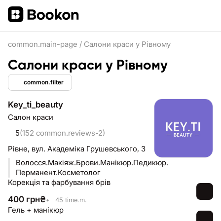
common.main-page
/
Салони краси у Рівному
Салони краси у Рівному
common.filter
Key_ti_beauty
Салон краси
5
(152 common.reviews-2)
Рівне,
вул. Академіка Грушевського, 3
Волосся.Макіяж.Брови.Манікюр.Педикюр.
Перманент.Косметолог
Корекція та фарбування брів
400
грн
₴
•
45 time.m.
Гель + манікюр