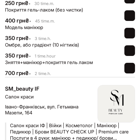
250
грн
₴
•
30 time.m.
Покриття гель-лаком (без чистки)
400
грн
₴
•
45 time.m.
Модель манікюр
350
грн
₴
•
3 time.h.
Омбре, або градієнт (10 нігтиків)
350
грн
₴
•
1 time.hour
Зняття+манікюр+покриття гель лаком
700
грн
₴
•
2 time.h.
SM_beauty IF
Салон краси
Івано-Франківськ,
вул. Гетьмана
Мазепи, 164
Салон краси ІФ | Війки | Косметолог | Манікюр |
Педикюр | Брови BEAUTY CHECK UP | Premium care
Послуги в 4 руки: манікюр + педикюр/ брови