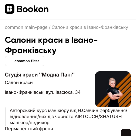
common.main-page
/
Салони краси в Івано-Франківську
Салони краси в Івано-
Франківську
common.filter
Студія краси ''Модна Пані''
Салон краси
Івано-Франківськ,
вул. Івасюка, 34
Авторський курс манікюру від Н.Савчин фарбування/
відновлення/вихід з чорного AIRTOUCH/SHATUSH
манікюр/педикюр
Перманентний френч