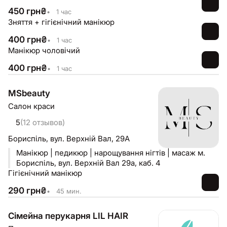
450
грн
₴
•
1 час
Зняття + гігієнічний манікюр
400
грн
₴
•
1 час
Манікюр чоловічий
400
грн
₴
•
1 час
MSbeauty
Салон краси
5
(12 отзывов)
Бориспіль,
вул. Верхній Вал, 29А
Манікюр | педикюр | нарощування нігтів | масаж м.
Бориспіль, вул. Верхній Вал 29а, каб. 4
Гігієнічний манікюр
290
грн
₴
•
45 мин.
Сімейна перукарня LIL HAIR