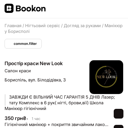
Главная
/
Нігтьовий сервіс
/
Догляд за руками
/
Манікюр
у Борисполі
common.filter
Простір краси New Look
Салон краси
Бориспіль,
вул. Білодідівка, 3
ЗАВЖДИ Є ВІЛЬНИЙ ЧАС ГАРАНТІЯ 5 ДНІВ Лазер;
тату Комплекс в 6 рук( нігті, брови,вії) Школа
Манікюр гігієнічний
350
грн
₴
•
1 час
Гігієнічний манікюр + покриття звичайним лаком/ лікувальним лаком