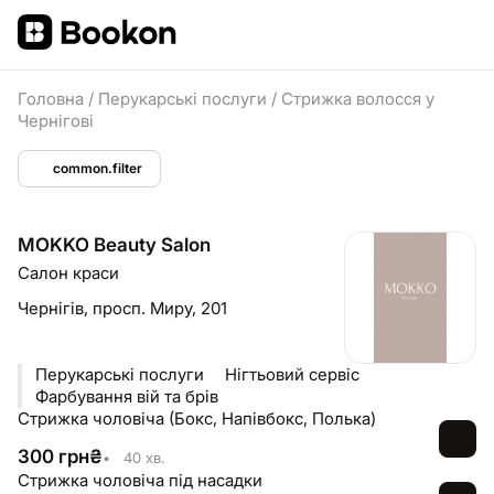
Головна
/
Перукарські послуги
/
Стрижка волосся у
Чернігові
common.filter
MOKKO Beauty Salon
Салон краси
Чернігів,
просп. Миру, 201
Перукарські послуги ⠀ Нігтьовий сервіс ⠀
Фарбування вій та брів
Стрижка чоловіча (Бокс, Напівбокс, Полька)
300
грн
₴
•
40 хв.
Стрижка чоловіча під насадки