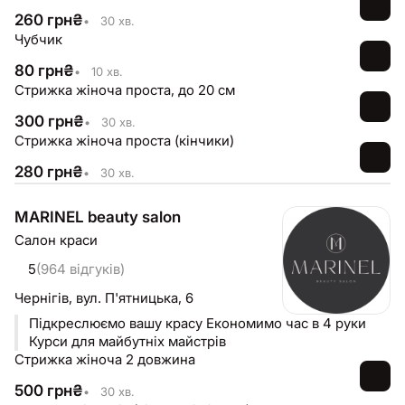
260
грн
₴
•
30 хв.
Чубчик
80
грн
₴
•
10 хв.
Стрижка жіноча проста, до 20 см
300
грн
₴
•
30 хв.
Стрижка жіноча проста (кінчики)
280
грн
₴
•
30 хв.
MARINEL beauty salon
Салон краси
5
(964 відгуків)
Чернігів,
вул. П'ятницька, 6
Підкреслюємо вашу красу Економимо час в 4 руки
Курси для майбутніх майстрів
Стрижка жіноча 2 довжина
500
грн
₴
•
30 хв.