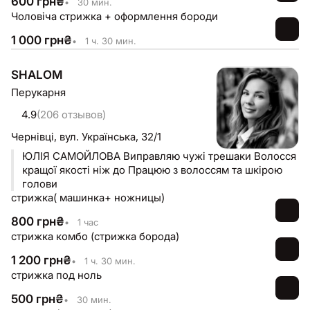
600
грн
₴
•
30 мин.
Чоловіча стрижка + оформлення бороди
1 000
грн
₴
•
1 ч. 30 мин.
SHALOM
Перукарня
4.9
(206 отзывов)
Чернівці,
вул. Українська, 32/1
ЮЛІЯ САМОЙЛОВА Виправляю чужі трешаки Волосся
кращої якості ніж до Працюю з волоссям та шкірою
голови
стрижка( машинка+ ножницы)
800
грн
₴
•
1 час
стрижка комбо (стрижка борода)
1 200
грн
₴
•
1 ч. 30 мин.
стрижка под ноль
500
грн
₴
•
30 мин.