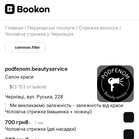
Главная
/
Перукарські послуги
/
Стрижка волосся
/
Чоловіча стрижка у Чернівцях
common.filter
podfenom.beautyservice
Салон краси
5
(3 153 отзывов)
Чернівці,
вул. Руська, 228
Ми викликаємо залежність - залежність від краси
Чоловіча стрижка (машинка + ножиці)
700
грн
₴
•
1 час
Чоловіча стрижка (дві насадки)