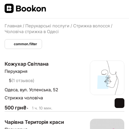
Главная
/
Перукарські послуги
/
Стрижка волосся
/
Чоловіча стрижка в Одесі
common.filter
Кожухар Світлана
Перукарня
5
(1 отзывов)
Одеса,
вул. Успенська, 52
Стрижка чоловіча
500
грн
₴
•
1 ч. 10 мин.
Чарівна Територія краси