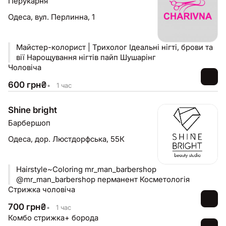
Перукарня
Одеса,
вул. Перлинна, 1
Майстер-колорист | Трихолог Ідеальні нігті, брови та
вії Нарощування нігтів пайп Шушарінг
Чоловіча
600
грн
₴
•
1 час
Shine bright
Барбершоп
Одеса,
дор. Люстдорфська, 55К
Hairstyle~Coloring mr_man_barbershop
@mr_man_barbershop перманент Косметологія
Стрижка чоловіча
700
грн
₴
•
1 час
Комбо стрижка+ борода