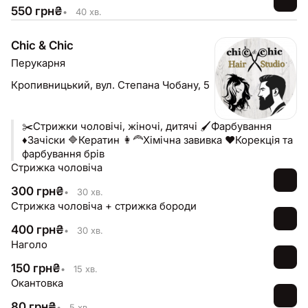
впевненості та любові до себе. Це місце, де Ви
550
грн
₴
•
40 хв.
можете розслабитись та довіритись майстру.
Chiс & Chiс
Перукарня
Кропивницький,
вул. Степана Чобану, 5
✂️Стрижки чоловічі, жіночі, дитячі 🖌️Фарбування
♦️Зачіски 🔷Кератин 👩‍🦰Хімічна завивка ♥️Корекція та
фарбування брів
Стрижка чоловіча
300
грн
₴
•
30 хв.
Стрижка чоловіча + стрижка бороди
400
грн
₴
•
30 хв.
Наголо
150
грн
₴
•
15 хв.
Окантовка
80
грн
₴
•
5 хв.