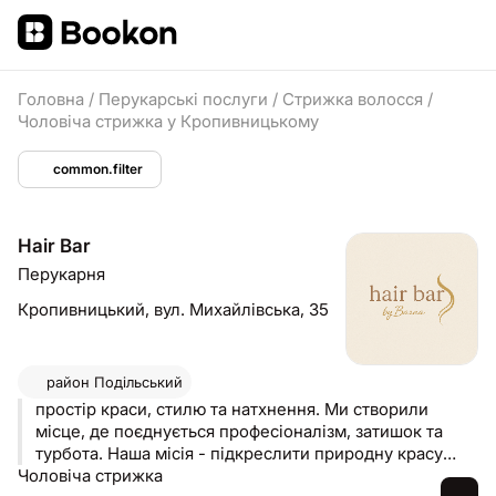
Головна
/
Перукарські послуги
/
Стрижка волосся
/
Чоловіча стрижка у Кропивницькому
common.filter
Hair Bar
Перукарня
Кропивницький,
вул. Михайлівська, 35
район
Подільський
простір краси, стилю та натхнення. Ми створили
місце, де поєднується професіоналізм, затишок та
турбота. Наша місія - підкреслити природну красу
Чоловіча стрижка
кожної людини та подарувати відчуття гармонії,