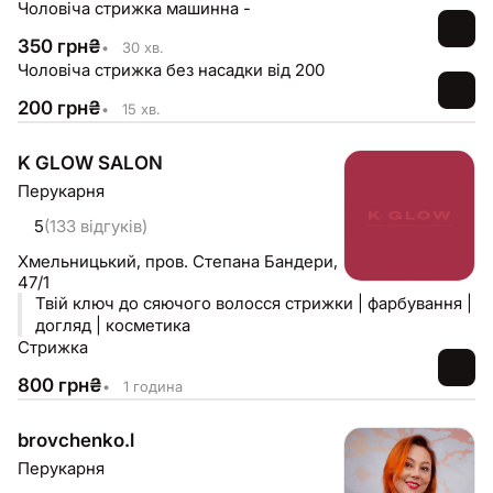
Чоловіча стрижка машинна -
350
грн
₴
•
30 хв.
Чоловіча стрижка без насадки від 200
200
грн
₴
•
15 хв.
K GLOW SALON
Перукарня
5
(133 відгуків)
Хмельницький,
пров. Степана Бандери,
47/1
Твій ключ до сяючого волосся стрижки | фарбування |
догляд | косметика
Стрижка
800
грн
₴
•
1 година
brovchenko.l
Перукарня