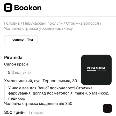
Головна
/
Перукарські послуги
/
Стрижка волосся
/
Чоловіча стрижка у Хмельницькому
common.filter
Piramida
Салон краси
5
(3 відгуків)
Хмельницький,
вул. Тернопільська, 30
У нас є все для Вашої досконалості Стрижка,
фарбування, догляд Косметологія, make-up Манікюр,
педикюр
Чоловіча стрижка модельна від 350
350
грн
₴
•
1 година