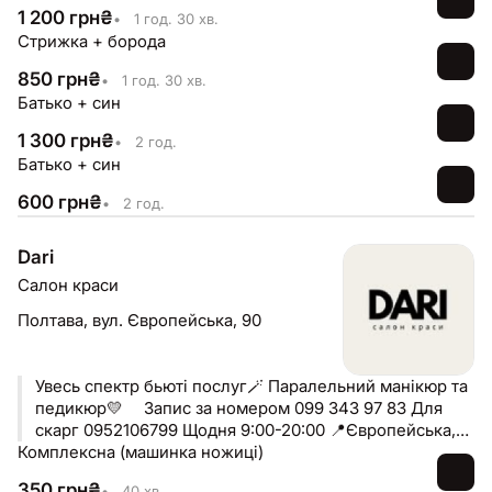
них повертається за результатом, який говорить сам
1 200
грн
₴
•
1 год. 30 хв.
за себе. Тут стрижка — це більше, ніж послуга. Це
Стрижка + борода
частина твого стилю.
850
грн
₴
•
1 год. 30 хв.
Батько + син
1 300
грн
₴
•
2 год.
Батько + син
600
грн
₴
•
2 год.
Dari
Салон краси
Полтава,
вул. Європейська, 90
Увесь спектр бьюті послуг🪄 Паралельний манікюр та
педикюр💛 ⠀ Запис за номером 099 343 97 83 Для
скарг 0952106799 Щодня 9:00-20:00 📍Європейська,
Комплексна (машинка ножиці)
90
350
грн
₴
•
40 хв.