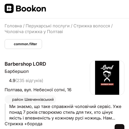
Головна
/
Перукарські послуги
/
Стрижка волосся
/
Чоловіча стрижка у Полтаві
common.filter
Barbershop LORD
Барбершоп
4.9
(235 відгуків)
Полтава,
вул. Небесної сотні, 16
район
Шевченківський
Ми знаємо, що таке справжній чоловічий сервіс. Уже
понад 7 років створюємо стиль для тих, хто цінує
якість і впевненість у кожному русі ножиць. Нам
Стрижка +борода
довірили свій образ понад 7 000 клієнтів — і кожен із