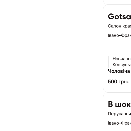
Gotsa
Салон кра
Івано-Фра
Навчання: 
Консульт
Чоловіча
500
грн
•
В шок
Перукарня
Івано-Фра