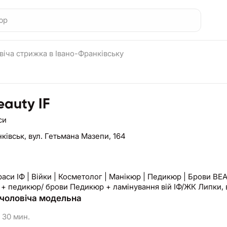
віча стрижка в Івано-Франківську
auty IF
си
нківськ,
вул. Гетьмана Мазепи, 164
аси ІФ | Війки | Косметолог | Манікюр | Педикюр | Брови BE
+ педикюр/ брови Педикюр + ламінування вій ІФ/ЖК Липки, в
чоловіча модельна
30 мин.