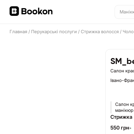
Главная
/
Перукарські послуги
/
Стрижка волосся
/
Чоло
SM_be
Салон кра
Івано-Фра
Салон кр
манікюр 
Стрижка 
550
грн
•