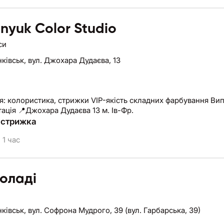
nyuk Color Studio
си
нківськ,
вул. Джохара Дудаєва, 13
колористика, стрижки VIP-якість складних фарбування Виправлення не вдал
ація 📍Джохара Дудаєва 13 м. Ів-Фр.
 стрижка
1 час
оладі
нківськ,
вул. Софрона Мудрого, 39 (вул. Гарбарська, 39)