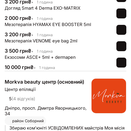
3 200
грн
₴
•
1 година
Догляд Smart 4 Derma EXO-MATRIX
2 000
грн
₴
•
1 година
Мезотерапія HYAMAX EYE BOOSTER 5ml
3 200
грн
₴
•
1 година
Мезотерапія VENOME eye bag 2ml
3 500
грн
₴
•
1 година
Екзосоми ASCE+ 5ml + dermapen
10 000
грн
₴
•
1 година
Morkva beauty центр (основний)
Центр епіляції
5
(4 відгуків)
Дніпро,
просп. Дмитра Яворницького,
34
район
Соборний
Збираю комʼюніті УСВІДОМЛЕНИХ майстрів Моя місія